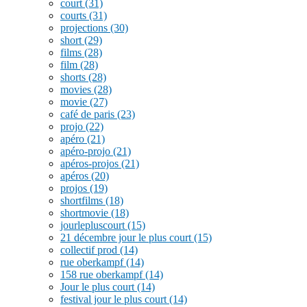
court
(31)
courts
(31)
projections
(30)
short
(29)
films
(28)
film
(28)
shorts
(28)
movies
(28)
movie
(27)
café de paris
(23)
projo
(22)
apéro
(21)
apéro-projo
(21)
apéros-projos
(21)
apéros
(20)
projos
(19)
shortfilms
(18)
shortmovie
(18)
jourlepluscourt
(15)
21 décembre jour le plus court
(15)
collectif prod
(14)
rue oberkampf
(14)
158 rue oberkampf
(14)
Jour le plus court
(14)
festival jour le plus court
(14)