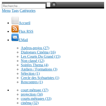
Menu
Tags
Catégories
Accueil
Flux RSS
EMail
Apéros-projos
(27)
Dialogues Cinéma
(16)
Les Courts Du Grand
(15)
Non classé
(12)
Soirées Thema
(4)
Ateliers / Formations
(3)
Sélection
(1)
Cercle des Scénaristes
(1)
Rencontres
(1)
court métrage
(37)
projection
(34)
courts-métrages
(33)
cinéma
(32)