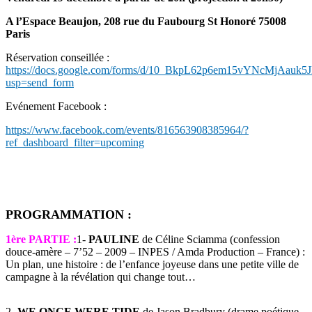
A l’Espace Beaujon, 208 rue du Faubourg St Honoré 75008
Paris
Réservation conseillée :
https://docs.google.com/forms/d/10_BkpL62p6em15vYNcMjAauk5
usp=send_form
Evénement Facebook :
https://www.facebook.com/events/816563908385964/?
ref_dashboard_filter=upcoming
PROGRAMMATION :
1ère PARTIE :
1-
PAULINE
de Céline Sciamma (confession
douce-amère – 7’52 – 2009 – INPES / Amda Production – France) :
Un plan, une histoire : de l’enfance joyeuse dans une petite ville de
campagne à la révélation qui change tout…
2-
WE ONCE WERE TIDE
de Jason Bradbury (drame poétique