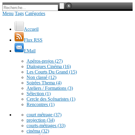
Menu
Tags
Catégories
Accueil
Flux RSS
EMail
Apéros-projos
(27)
Dialogues Cinéma
(16)
Les Courts Du Grand
(15)
Non classé
(12)
Soirées Thema
(4)
Ateliers / Formations
(3)
Sélection
(1)
Cercle des Scénaristes
(1)
Rencontres
(1)
court métrage
(37)
projection
(34)
courts-métrages
(33)
cinéma
(32)