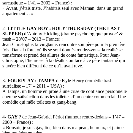
sarcastique – 1’41 – 2002 – France) :
« Avant, j’étais triste. J’habitais seul avec Maman, dans un grand
appartement… »
2-
LITTLE GAY BOY : HOLY THURSDAY (THE LAST
SUPPER)
d’Antony Hickling (drame psychologique provoc’ &
trash – 28’07 – 2013 – France) :
Jean-Christophe, la vingtaine, rencontre son père pour la première
fois. Dans la forêt où ils se sont donnés rendez-vous, la réalité se
transforme et prend des allures de conte fantastique. Pour Jean-
Christophe, l’heure est à la désillusion face à ce père fantasmé qui
s’avère bien différent de ce qu’il avait rêvé.
3-
FOURPLAY : TAMPA
de Kyle Henry (comédie trash
surréaliste – 17′ – 2011 – USA) :
A Tampa, un homme en proie à une crise de confiance personnelle
cherche satisfaction dans les toilettes d’un centre commercial. Une
comédie qui mêle toilettes et gang-bang.
4-
GAY ?
de Jean-Gabriel Périot (humour rentre-dedans – 1’47 –
2000 – France) :
« Bonsoir, je suis gay, fier, bien dans ma peau, heureux, et j’aime
bien me faire enculer… »