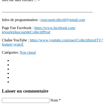
——————————
——————————
————
Infos de programmation :
jourcourtcollectif@gmail.com
Page Fan Facebook :
https://www.facebook.com/
lejourlepluscourtdeCollectifPr
od
Chaîne YouTube :
https://www.youtube.com/
user/CollectifprodTV?
feature=
watcÉ
Catégories:
Non classé
Laisser un commentaire
Nom *