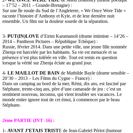
– 17’52 – 2011 – Grande-Bretagne) :
Sur une île rurale du Sud de l’Angleterre, « We Once Were Tide »
raconte l’histoire d’Anthony et Kyle, et de leur dernière nuit
ensemble. Un film sur la douleur sourde de la séparation.
3-
PUT(IN)LOVE
d’Eirini Karamanoli (drame intimiste – 14’26 –
2014 – Pantheon Pictures – République Tchèque) :
Russie, février 2014. Dans une petite ville, une jeune fille nommée
Zhenja est harcelée par les habitants. Sa vie est menacée et sa
présence n’est plus tolérée en ville. Tout est remis en question
lorsque la vérité sur Zhenja éclate au grand jour.
4-
LE MAILLOT DE BAIN
de Mathilde Bayle (drame sensible –
20’30 – 2013 – Les Films du Cygne – France) :
Dans un camping au bord de la mer, Rémi, dix ans, est fasciné par
Stéphane, trente-cinq ans, père d’une camarade de jeu : c’est un
sentiment nouveau, inconnu, qui vient troubler ses vacances. Le
monde entier ignore tout de cet émoi, à commencer par le beau
Stéphane.
2ème PARTIE (INT -16) :
1-
AVANT J’ETAIS TRIST
E de Jean-Gabriel Périot (humour