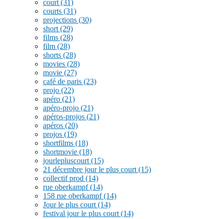
court
(31)
courts
(31)
projections
(30)
short
(29)
films
(28)
film
(28)
shorts
(28)
movies
(28)
movie
(27)
café de paris
(23)
projo
(22)
apéro
(21)
apéro-projo
(21)
apéros-projos
(21)
apéros
(20)
projos
(19)
shortfilms
(18)
shortmovie
(18)
jourlepluscourt
(15)
21 décembre jour le plus court
(15)
collectif prod
(14)
rue oberkampf
(14)
158 rue oberkampf
(14)
Jour le plus court
(14)
festival jour le plus court
(14)