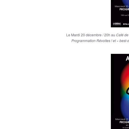
Le Mardi 20 décembre / 20h au
Café de
Programmation Révoltes ! et « best-of