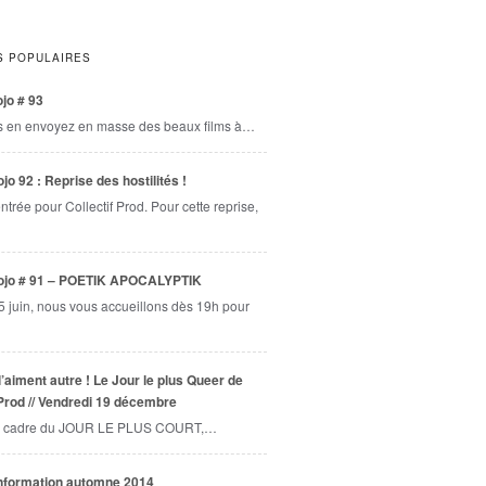
S POPULAIRES
jo # 93
s en envoyez en masse des beaux films à…
jo 92 : Reprise des hostilités !
entrée pour Collectif Prod. Pour cette reprise,
ojo # 91 – POETIK APOCALYPTIK
5 juin, nous vous accueillons dès 19h pour
l’aiment autre ! Le Jour le plus Queer de
 Prod // Vendredi 19 décembre
 cadre du JOUR LE PLUS COURT,…
information automne 2014