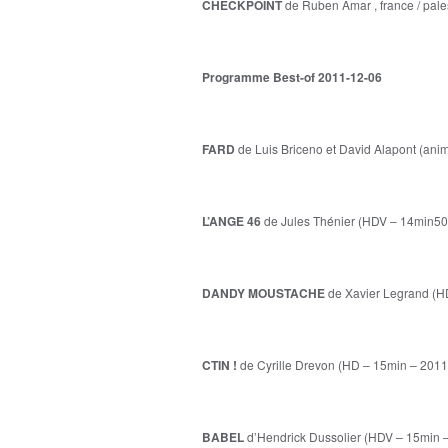
CHECKPOINT
de Ruben Amar , france / pales
Programme Best-of 2011-12-06
FARD
de Luis Briceno et David Alapont (a
L’ANGE 46
de Jules Thénier (HDV – 14min50
DANDY MOUSTACHE
de Xavier Legrand (H
CTIN !
de Cyrille Drevon (HD – 15min – 2011 
BABEL
d’Hendrick Dussolier (HDV – 15min 