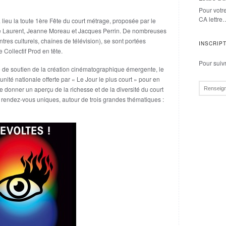
Pour votr
CA lettre
 lieu la toute 1ère Fête du court métrage, proposée par le
e Laurent, Jeanne Moreau et Jacques Perrin. De nombreuses
ntres culturels, chaînes de télévision), se sont portées
INSCRIP
 Collectif Prod en tête.
Pour suivre
e de soutien de la création cinématographique émergente, le
unité nationale offerte par « Le Jour le plus court » pour en
e donner un aperçu de la richesse et de la diversité du court
s rendez-vous uniques, autour de trois grandes thématiques :