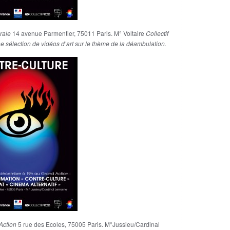
rale
14 avenue Parmentier, 75011 Paris. M° Voltaire
Collectif
ne sélection de vidéos d’art sur le thème de la déambulation.
Action
5 rue des Ecoles, 75005 Paris. M°Jussieu/Cardinal