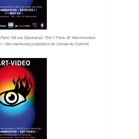
 Paris
156 rue Oberkampf, 75011 Paris. M° Ménilmontant
 » des meilleures projections de l’année du Collectif.