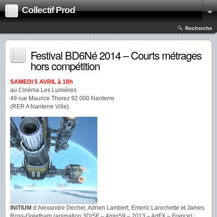
Collectif Prod
Recherche
Festival BD6Né 2014 – Courts métrages
hors compétition
SAMEDI 5 AVRIL à 18h
au Cinéma Les Lumières
49 rue Maurice Thorez 92 000 Nanterre
(RER A Nanterre Ville)
INITIUM
d’Alexandre Dechel, Adrien Lambert, Emeric Larochette et James
Ross-Greetham (animation 3D/SF – 4min59 – 2013 – ArtFX – France) :