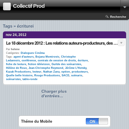
Collectif Prod
Recherche
Tags » écriturei
nov 24, 2012
Le 18 décembre 2012 : Les relations auteurs-producteurs, des engagements mutuels – VIDEO DISPONIBLE
Par
helene
Catégories:
Dialogues Cinéma
Tags:
agent d'auteurs
,
Bojana Momirovic
,
Christophe
Ledannois
,
conférence
,
contrats de cession de droits
,
écriture
,
fiche de lecture
,
fiction télévision
,
Guilde des scénaristes
,
Hélène de Roux
,
Jean-Christophe Reymond
,
Jérôme L'Hotsky
,
Kazak Productions
,
lecteur
,
Nathan Zana
,
option
,
producteurs
,
Quelle belle histoire
,
Rouge Productions
,
SACD
,
scénario
,
scénaristes
,
table-ronde
Charger plus
d'entrées...
Théme du Mobile