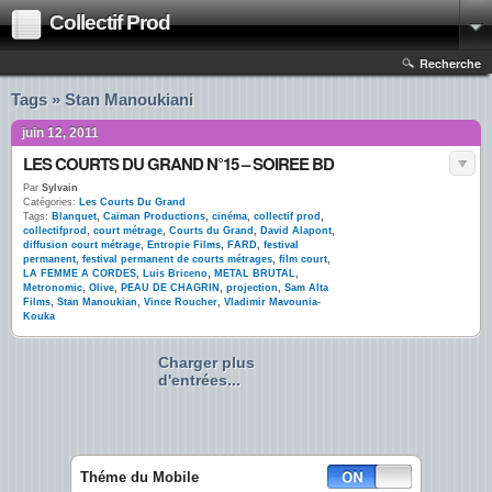
Collectif Prod
Recherche
Tags » Stan Manoukiani
juin 12, 2011
LES COURTS DU GRAND N°15 – SOIREE BD
Par
Sylvain
Catégories:
Les Courts Du Grand
Tags:
Blanquet
,
Caïman Productions
,
cinéma
,
collectif prod
,
collectifprod
,
court métrage
,
Courts du Grand
,
David Alapont
,
diffusion court métrage
,
Entropie Films
,
FARD
,
festival
permanent
,
festival permanent de courts métrages
,
film court
,
LA FEMME A CORDES
,
Luis Briceno
,
METAL BRUTAL
,
Metronomic
,
Olive
,
PEAU DE CHAGRIN
,
projection
,
Sam Alta
Films
,
Stan Manoukian
,
Vince Roucher
,
Vladimir Mavounia-
Kouka
Charger plus
d'entrées...
Théme du Mobile