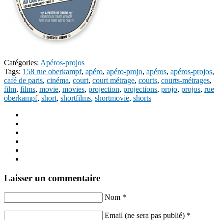
Catégories:
Apéros-projos
Tags:
158 rue oberkampf
,
apéro
,
apéro-projo
,
apéros
,
apéros-projos
,
café de paris
,
cinéma
,
court
,
court métrage
,
courts
,
courts-métrages
,
film
,
films
,
movie
,
movies
,
projection
,
projections
,
projo
,
projos
,
rue
oberkampf
,
short
,
shortfilms
,
shortmovie
,
shorts
Laisser un commentaire
Nom *
Email (ne sera pas publié) *