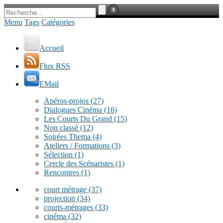
Menu
Tags
Catégories
Accueil
Flux RSS
EMail
Apéros-projos
(27)
Dialogues Cinéma
(16)
Les Courts Du Grand
(15)
Non classé
(12)
Soirées Thema
(4)
Ateliers / Formations
(3)
Sélection
(1)
Cercle des Scénaristes
(1)
Rencontres
(1)
court métrage
(37)
projection
(34)
courts-métrages
(33)
cinéma
(32)