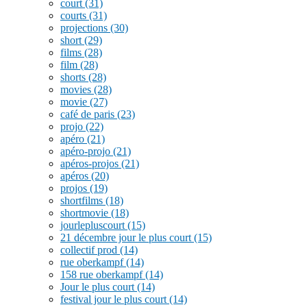
court
(31)
courts
(31)
projections
(30)
short
(29)
films
(28)
film
(28)
shorts
(28)
movies
(28)
movie
(27)
café de paris
(23)
projo
(22)
apéro
(21)
apéro-projo
(21)
apéros-projos
(21)
apéros
(20)
projos
(19)
shortfilms
(18)
shortmovie
(18)
jourlepluscourt
(15)
21 décembre jour le plus court
(15)
collectif prod
(14)
rue oberkampf
(14)
158 rue oberkampf
(14)
Jour le plus court
(14)
festival jour le plus court
(14)