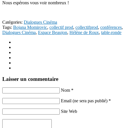
Nous espérons vous voir nombreux !
Catégories:
Dialogues Cinéma
Tags:
Bojana Momirovic
,
collectif prod
,
collectifprod
,
conférences
,
Dialogues Cinéma
,
Espace Beaujon
,
Hélène de Roux
,
table-ronde
Laisser un commentaire
Nom *
Email (ne sera pas publié) *
Site Web