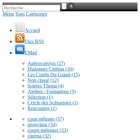
Menu
Tags
Catégories
Accueil
Flux RSS
EMail
Apéros-projos
(27)
Dialogues Cinéma
(16)
Les Courts Du Grand
(15)
Non classé
(12)
Soirées Thema
(4)
Ateliers / Formations
(3)
Sélection
(1)
Cercle des Scénaristes
(1)
Rencontres
(1)
court métrage
(37)
projection
(34)
courts-métrages
(33)
cinéma
(32)