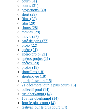
court
(31)
courts
(31)
projections
(30)
short
(29)
films
(28)
film
(28)
shorts
(28)
movies
(28)
movie
(27)
café de paris
(23)
projo
(22)
apéro
(21)
apéro-projo
(21)
apéros-projos
(21)
apéros
(20)
projos
(19)
shortfilms
(18)
shortmovie
(18)
jourlepluscourt
(15)
21 décembre jour le plus court
(15)
collectif prod
(14)
rue oberkampf
(14)
158 rue oberkampf
(14)
Jour le plus court
(14)
festival jour le plus court
(14)