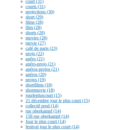
court
(31)
courts
(31)
projections
(30)
short
(29)
films
(28)
film
(28)
shorts
(28)
movies
(28)
movie
(27)
café de paris
(23)
projo
(22)
apéro
(21)
apéro-projo
(21)
apéros-projos
(21)
apéros
(20)
projos
(19)
shortfilms
(18)
shortmovie
(18)
jourlepluscourt
(15)
21 décembre jour le plus court
(15)
collectif prod
(14)
rue oberkampf
(14)
158 rue oberkampf
(14)
Jour le plus court
(14)
festival jour le plus court
(14)