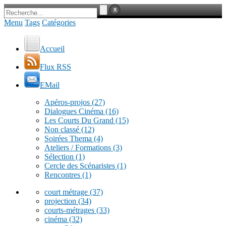
Menu
Tags
Catégories
Accueil
Flux RSS
EMail
Apéros-projos
(27)
Dialogues Cinéma
(16)
Les Courts Du Grand
(15)
Non classé
(12)
Soirées Thema
(4)
Ateliers / Formations
(3)
Sélection
(1)
Cercle des Scénaristes
(1)
Rencontres
(1)
court métrage
(37)
projection
(34)
courts-métrages
(33)
cinéma
(32)