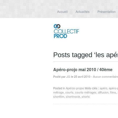
Accueil
Actualités
Présentation
Posts tagged ‘les apé
Apéro-projo mai 2010 / 40ème
Posté par
JG
le 25 avril 2010
-
Aucun commentair
Posted in
Apéros-projos
Mots-clés :
apéro
,
apéro-
métrage
,
courts
,
courts-métrages
,
diffusion
,
films
,
shortfilm
,
shortmovie
,
shorts