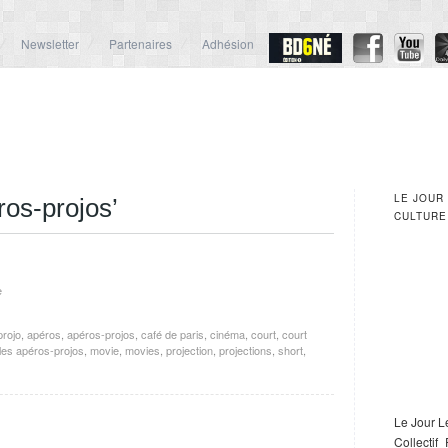
Newsletter
Partenaires
Adhésion
LE JOUR
ros-projos’
CULTURE
e
projo
,
apéros
,
apéros-projos
,
café de paris
,
cinéma
,
court
,
court
les apéros-projos
,
movie
,
movies
,
projection
,
projections
,
short
,
Le Jour L
Collectif