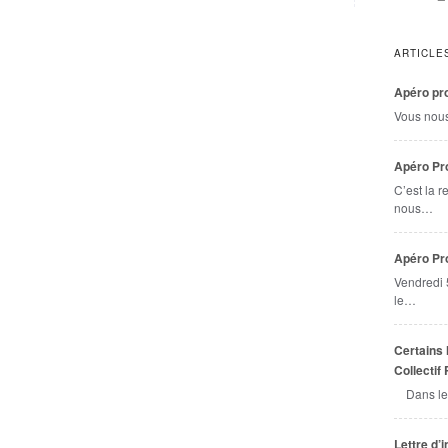
ARTICLE
Apéro pro
Vous nou
Apéro Pro
C’est la r
nous…
Apéro Pr
Vendredi 
le…
Certains 
Collectif
Dans le
Lettre d’