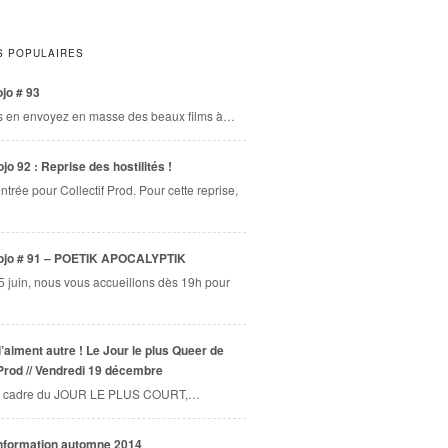
S POPULAIRES
jo # 93
s en envoyez en masse des beaux films à…
jo 92 : Reprise des hostilités !
entrée pour Collectif Prod. Pour cette reprise,
ojo # 91 – POETIK APOCALYPTIK
5 juin, nous vous accueillons dès 19h pour
l’aiment autre ! Le Jour le plus Queer de
 Prod // Vendredi 19 décembre
 cadre du JOUR LE PLUS COURT,…
information automne 2014