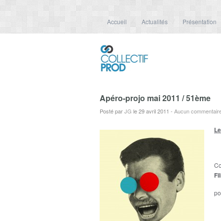
Accueil
Actualités
Présentation
Apéro-projo mai 2011 / 51ème
Posté par
JG
le 29 avril 2011
-
Aucun commentair
Le
Co
Fi
po