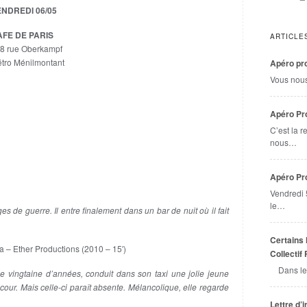
NDREDI 06/05
AFE DE PARIS
ARTICLE
8 rue Oberkampf
tro Ménilmontant
Apéro pro
Vous nou
Apéro Pro
C’est la r
nous…
Apéro Pr
Vendredi 
le…
s de guerre. Il entre finalement dans un bar de nuit où il fait
Certains 
a – Ether Productions (2010 – 15′)
Collectif
Dans le
 vingtaine d’années, conduit dans son taxi une jolie jeune
la cour. Mais celle-ci paraît absente. Mélancolique, elle regarde
Lettre d’