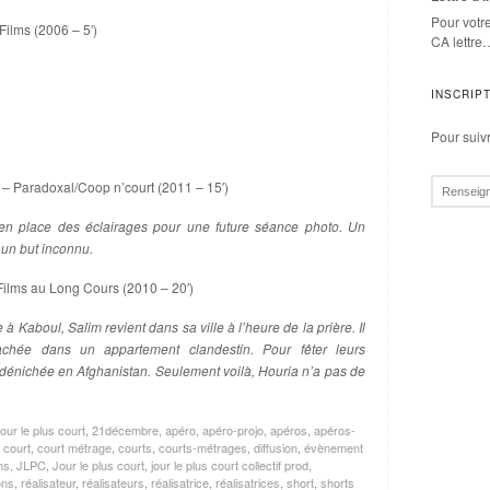
Pour votr
ilms (2006 – 5′)
CA lettre
INSCRIP
Pour suivre
– Paradoxal/Coop n’court (2011 – 15′)
n place des éclairages pour une future séance photo. Un
un but inconnu.
ilms au Long Cours (2010 – 20′)
 Kaboul, Salim revient dans sa ville à l’heure de la prière. Il
achée dans un appartement clandestin. Pour fêter leurs
n, dénichée en Afghanistan. Seulement voilà, Houria n’a pas de
ur le plus court
,
21décembre
,
apéro
,
apéro-projo
,
apéros
,
apéros-
,
court
,
court métrage
,
courts
,
courts-métrages
,
diffusion
,
évènement
ms
,
JLPC
,
Jour le plus court
,
jour le plus court collectif prod
,
ons
,
réalisateur
,
réalisateurs
,
réalisatrice
,
réalisatrices
,
short
,
shorts