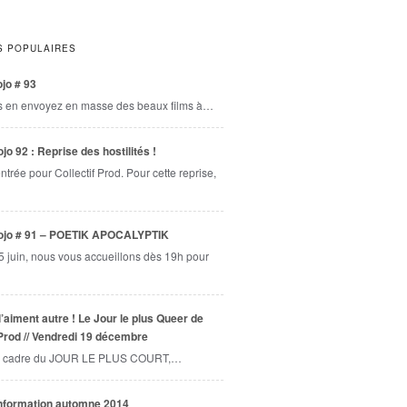
S POPULAIRES
jo # 93
s en envoyez en masse des beaux films à…
jo 92 : Reprise des hostilités !
entrée pour Collectif Prod. Pour cette reprise,
ojo # 91 – POETIK APOCALYPTIK
5 juin, nous vous accueillons dès 19h pour
l’aiment autre ! Le Jour le plus Queer de
 Prod // Vendredi 19 décembre
 cadre du JOUR LE PLUS COURT,…
information automne 2014