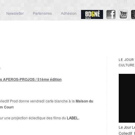
Newsletter
Partenaires
Adhésion
LE JOUR
CULTURE
e
s APEROS-PROJOS / 51ème édition
llectif Prod donne vendredi carte blanche à la
Maison du
lm Court
ur une projection éclectique des films du
LABEL
.
Le Jour L
Collectif