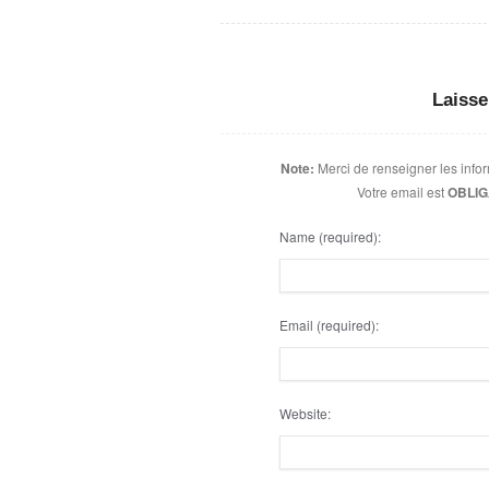
Laiss
Note:
Merci de renseigner les inf
Votre email est
OBLIG
Name
(required)
:
Email
(required)
:
Website: