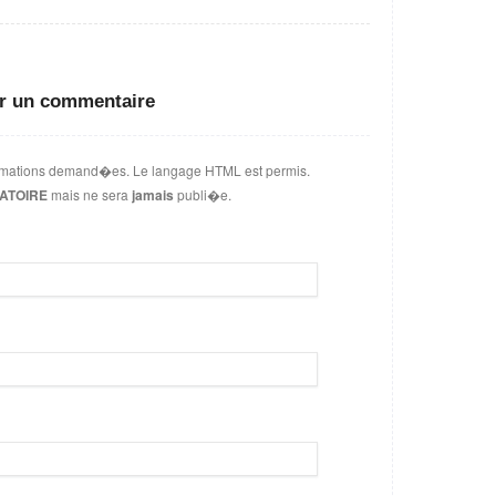
er un commentaire
ormations demand�es. Le langage HTML est permis.
ATOIRE
mais ne sera
jamais
publi�e.