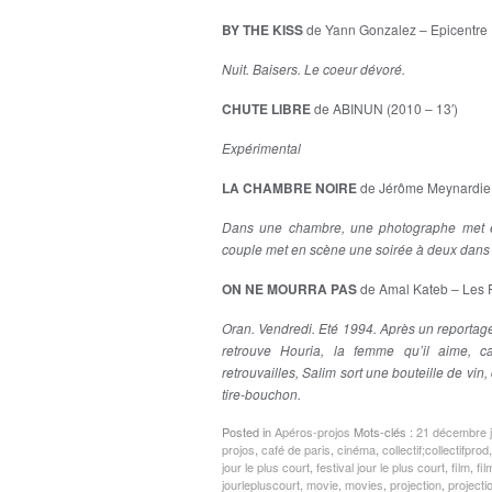
BY THE KISS
de Yann Gonzalez – Epicentre F
Nuit. Baisers. Le coeur dévoré.
CHUTE LIBRE
de ABINUN (2010 – 13′)
Expérimental
LA CHAMBRE NOIRE
de Jérôme Meynardie 
Dans une chambre, une photographe met e
couple met en scène une soirée à deux dans 
ON NE MOURRA PAS
de Amal Kateb – Les F
Oran. Vendredi. Eté 1994. Après un reportage à
retrouve Houria, la femme qu’il aime, c
retrouvailles, Salim sort une bouteille de vi
tire-bouchon.
Posted in
Apéros-projos
Mots-clés :
21 décembre jo
projos
,
café de paris
,
cinéma
,
collectif;collectifprod
jour le plus court
,
festival jour le plus court
,
film
,
fil
jourlepluscourt
,
movie
,
movies
,
projection
,
projecti