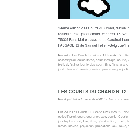
14ème édition des Courts du Grand, festival
réalisateurs et producteurs, Vendredi 15 Av
75005 Paris Métro : Jussieu ou Cardinal-Le
PASSAGERS de Samuel Feller –Belgique/Fr
Posted in
Les Courts Du Grand
Mots-clés :
21 déc
collectif prod
,
collectifprod
,
court métrage
,
courts
,
festival
,
festival jour le plus court
,
film
,
films
,
grand 
jourlepluscourt
,
movie
,
movies
,
projection
,
projecti
LES COURTS DU GRAND N°12
Posté par
JG
le 1 décembre 2010
-
Aucun commen
Posted in
Les Courts Du Grand
Mots-clés :
21 déc
collectif prod
,
court
,
court métrage
,
courts
,
Courts
jour le plus court
,
film
,
films
,
grand action
,
JLPC
,
J
movie
,
movies
,
projection
,
projections
,
sex
,
sexe
,