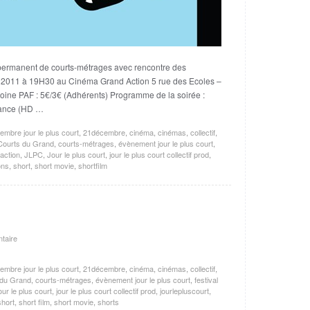
 permanent de courts-métrages avec rencontre des
ril 2011 à 19H30 au Cinéma Grand Action 5 rue des Ecoles –
moine PAF : 5€/3€ (Adhérents) Programme de la soirée :
ance (HD …
embre jour le plus court
,
21décembre
,
cinéma
,
cinémas
,
collectif
,
Courts du Grand
,
courts-métrages
,
évènement jour le plus court
,
action
,
JLPC
,
Jour le plus court
,
jour le plus court collectif prod
,
ons
,
short
,
short movie
,
shortfilm
taire
embre jour le plus court
,
21décembre
,
cinéma
,
cinémas
,
collectif
,
 du Grand
,
courts-métrages
,
évènement jour le plus court
,
festival
our le plus court
,
jour le plus court collectif prod
,
jourlepluscourt
,
short
,
short film
,
short movie
,
shorts