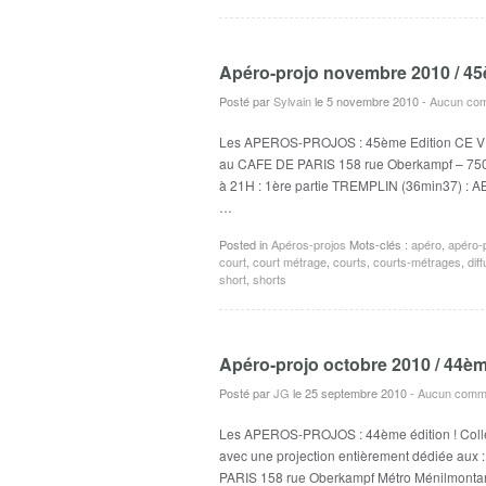
Apéro-projo novembre 2010 / 4
Posté par
Sylvain
le 5 novembre 2010
-
Aucun com
Les APEROS-PROJOS : 45ème Edition CE VE
au CAFE DE PARIS 158 rue Oberkampf – 75
à 21H : 1ère partie TREMPLIN (36min37) : 
…
Posted in
Apéros-projos
Mots-clés :
apéro
,
apéro-
court
,
court métrage
,
courts
,
courts-métrages
,
dif
short
,
shorts
Apéro-projo octobre 2010 / 44è
Posté par
JG
le 25 septembre 2010
-
Aucun comme
Les APEROS-PROJOS : 44ème édition ! Collect
avec une projection entièrement dédiée au
PARIS 158 rue Oberkampf Métro Ménilm