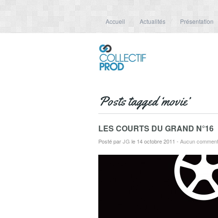
Accueil
Actualités
Présentation
Posts tagged ‘movie’
LES COURTS DU GRAND N°16
Posté par
JG
le 14 octobre 2011
-
Aucun comment