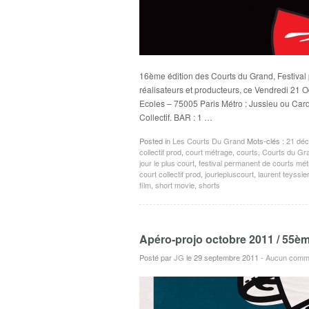
16ème édition des Courts du Grand, Festival
réalisateurs et producteurs, ce Vendredi 21
Ecoles – 75005 Paris Métro : Jussieu ou Card
Collectif. BAR : 1 …
Posted in
Les Courts Du Grand
Mots-clés :
21 déc
collectif prod
,
court métrage
,
courts
,
Courts du Gr
jour le plus court
,
festival permanent de courts mé
court collectif prod
,
jourlepluscourt
,
laurent teyssier
film
,
short movie
,
shorts
Apéro-projo octobre 2011 / 55èm
Posté par
JG
le 29 septembre 2011
-
Aucun comme