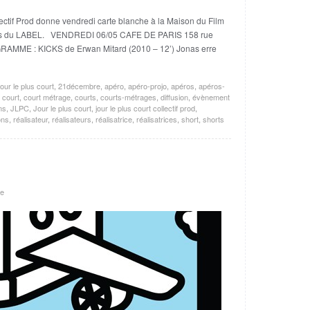
if Prod donne vendredi carte blanche à la Maison du Film
films du LABEL. VENDREDI 06/05 CAFE DE PARIS 158 rue
ME : KICKS de Erwan Mitard (2010 – 12’) Jonas erre
ur le plus court
,
21décembre
,
apéro
,
apéro-projo
,
apéros
,
apéros-
,
court
,
court métrage
,
courts
,
courts-métrages
,
diffusion
,
évènement
ms
,
JLPC
,
Jour le plus court
,
jour le plus court collectif prod
,
ons
,
réalisateur
,
réalisateurs
,
réalisatrice
,
réalisatrices
,
short
,
shorts
re