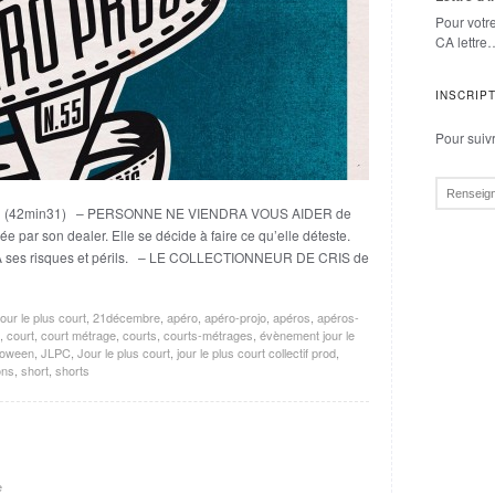
Pour votr
CA lettre
INSCRIP
Pour suivre
 1 (42min31) – PERSONNE NE VIENDRA VOUS AIDER de
par son dealer. Elle se décide à faire ce qu’elle déteste.
… A ses risques et périls. – LE COLLECTIONNEUR DE CRIS de
ur le plus court
,
21décembre
,
apéro
,
apéro-projo
,
apéros
,
apéros-
,
court
,
court métrage
,
courts
,
courts-métrages
,
évènement jour le
loween
,
JLPC
,
Jour le plus court
,
jour le plus court collectif prod
,
ons
,
short
,
shorts
e