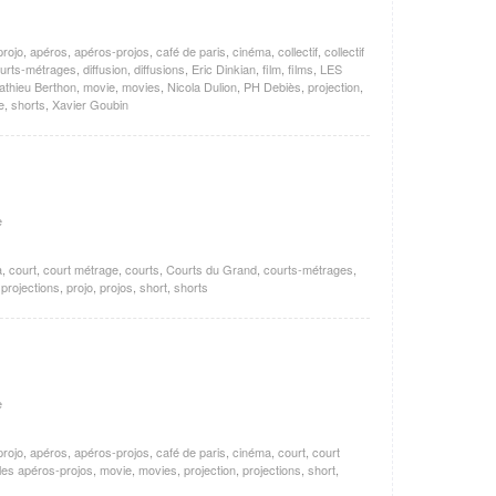
projo
,
apéros
,
apéros-projos
,
café de paris
,
cinéma
,
collectif
,
collectif
urts-métrages
,
diffusion
,
diffusions
,
Eric Dinkian
,
film
,
films
,
LES
athieu Berthon
,
movie
,
movies
,
Nicola Dulion
,
PH Debiès
,
projection
,
e
,
shorts
,
Xavier Goubin
e
a
,
court
,
court métrage
,
courts
,
Courts du Grand
,
courts-métrages
,
,
projections
,
projo
,
projos
,
short
,
shorts
e
projo
,
apéros
,
apéros-projos
,
café de paris
,
cinéma
,
court
,
court
les apéros-projos
,
movie
,
movies
,
projection
,
projections
,
short
,