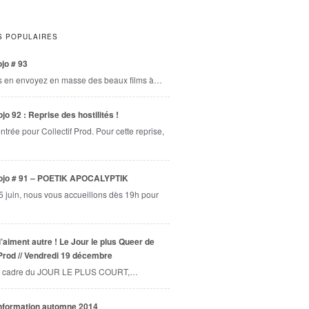
S POPULAIRES
jo # 93
s en envoyez en masse des beaux films à…
jo 92 : Reprise des hostilités !
entrée pour Collectif Prod. Pour cette reprise,
ojo # 91 – POETIK APOCALYPTIK
5 juin, nous vous accueillons dès 19h pour
l’aiment autre ! Le Jour le plus Queer de
 Prod // Vendredi 19 décembre
 cadre du JOUR LE PLUS COURT,…
information automne 2014