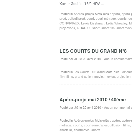
Xavier Goubin (16/9 HDV …
Posted in
Apéros-projos
Mots-clés :
apéro
,
apéro-
prod
,
collectifprod
,
court
,
court métrage
,
courts
,
co
CONVIVIAUX
,
Lewis Eizykman
,
Lydia Wheatley
,
M
projections
,
QUARXX
,
short
,
short film
,
short movi
LES COURTS DU GRAND N°8
Posté par
JG
le 28 avril 2010
-
Aucun commentair
Posted in
Les Courts Du Grand
Mots-clés :
ciném
film
,
films
,
grand action
,
movie
,
movies
,
projection
Apéro-projo mai 2010 / 40ème
Posté par
JG
le 25 avril 2010
-
Aucun commentair
Posted in
Apéros-projos
Mots-clés :
apéro
,
apéro-
métrage
,
courts
,
courts-métrages
,
diffusion
,
films
,
shortfilm
,
shortmovie
,
shorts