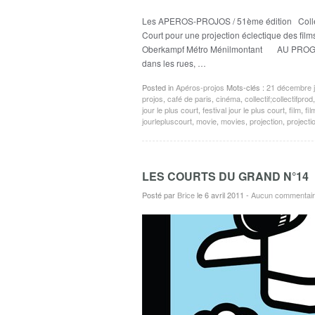
Les APEROS-PROJOS / 51ème édition Collect
Court pour une projection éclectique des 
Oberkampf Métro Ménilmontant AU PROGRAM
dans les rues, …
Posted in
Apéros-projos
Mots-clés :
21 décembre jo
projos
,
café de paris
,
cinéma
,
collectif;collectifprod
jour le plus court
,
festival jour le plus court
,
film
,
fil
jourlepluscourt
,
movie
,
movies
,
projection
,
projecti
LES COURTS DU GRAND N°14
Posté par
Brice
le 6 avril 2011
-
Aucun commentai