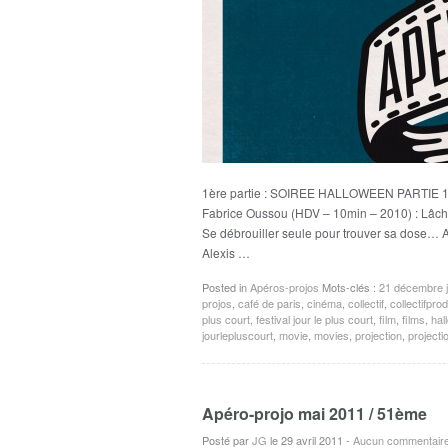
1ère partie : SOIREE HALLOWEEN PARTIE
Fabrice Oussou (HDV – 10min – 2010) : Lâchée 
Se débrouiller seule pour trouver sa dose
Alexis …
Posted in
Apéros-projos
Mots-clés :
21 décembre jo
projos
,
café de paris
,
cinéma
,
collectif
,
collectifprod
plus court
,
festival jour le plus court
,
film
,
films
,
hal
jourlepluscourt
,
movie
,
movies
,
projection
,
projecti
Apéro-projo mai 2011 / 51ème
Posté par
JG
le 29 avril 2011
-
Aucun commentair