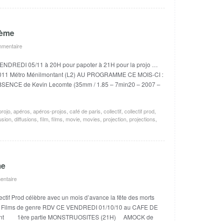
5ème
mentaire
NDREDI 05/11 à 20H pour papoter à 21H pour la projo …
011 Métro Ménilmontant (L2) AU PROGRAMME CE MOIS-CI :
ABSENCE de Kevin Lecomte (35mm / 1.85 – 7min20 – 2007 –
projo
,
apéros
,
apéros-projos
,
café de paris
,
collectif
,
collectif prod
,
fusion
,
diffusions
,
film
,
films
,
movie
,
movies
,
projection
,
projections
,
me
ntaire
if Prod célèbre avec un mois d’avance la fête des morts
x : Films de genre RDV CE VENDREDI 01/10/10 au CAFE DE
ontant 1ère partie MONSTRUOSITES (21H) AMOCK de