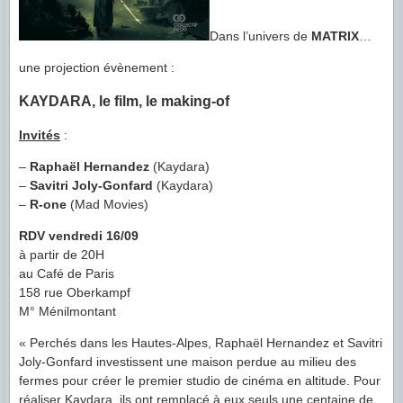
Dans l’univers de
MATRIX
…
une projection évènement :
KAYDARA, le film, le making-of
Invités
:
–
Raphaël Hernandez
(Kaydara)
–
Savitri Joly-Gonfard
(Kaydara)
–
R-one
(Mad Movies)
RDV vendredi 16/09
à partir de 20H
au Café de Paris
158 rue Oberkampf
M° Ménilmontant
« Perchés dans les Hautes-Alpes, Raphaël Hernandez et Savitri
Joly-Gonfard investissent une maison perdue au milieu des
fermes pour créer le premier studio de cinéma en altitude. Pour
réaliser Kaydara, ils ont remplacé à eux seuls une centaine de