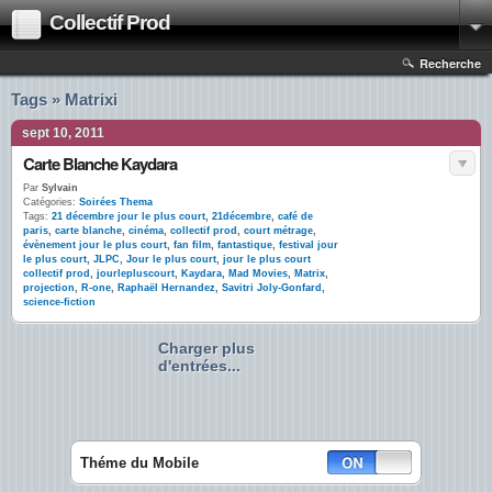
Collectif Prod
Recherche
Tags » Matrixi
sept 10, 2011
Carte Blanche Kaydara
Par
Sylvain
Catégories:
Soirées Thema
Tags:
21 décembre jour le plus court
,
21décembre
,
café de
paris
,
carte blanche
,
cinéma
,
collectif prod
,
court métrage
,
évènement jour le plus court
,
fan film
,
fantastique
,
festival jour
le plus court
,
JLPC
,
Jour le plus court
,
jour le plus court
collectif prod
,
jourlepluscourt
,
Kaydara
,
Mad Movies
,
Matrix
,
projection
,
R-one
,
Raphaël Hernandez
,
Savitri Joly-Gonfard
,
science-fiction
Charger plus
d'entrées...
Théme du Mobile