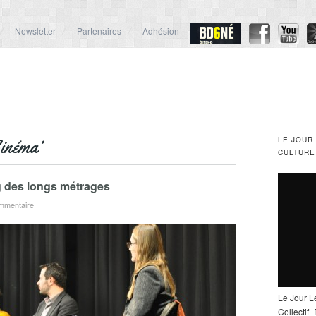
Newsletter
Partenaires
Adhésion
LE JOUR
inéma’
CULTURE
ng des longs métrages
mmentaire
Le Jour L
Collectif