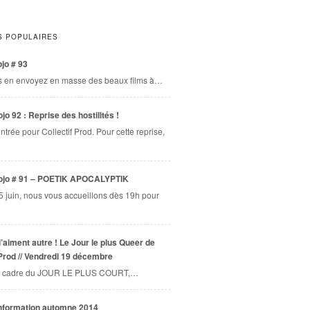
S POPULAIRES
jo # 93
s en envoyez en masse des beaux films à…
jo 92 : Reprise des hostilités !
entrée pour Collectif Prod. Pour cette reprise,
ojo # 91 – POETIK APOCALYPTIK
5 juin, nous vous accueillons dès 19h pour
l’aiment autre ! Le Jour le plus Queer de
 Prod // Vendredi 19 décembre
 cadre du JOUR LE PLUS COURT,…
information automne 2014