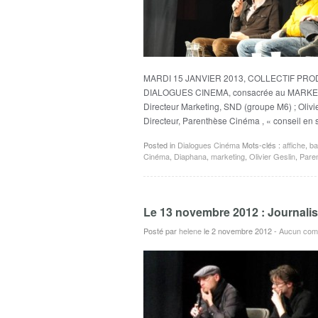
MARDI 15 JANVIER 2013, COLLECTIF PROD a 
DIALOGUES CINEMA, consacrée au MARKETI
Directeur Marketing, SND (groupe M6) ; Olivi
Directeur, Parenthèse Cinéma , « conseil en 
Posted in
Dialogues Cinéma
Mots-clés :
affiche
,
ba
Cinéma
,
Diaphana
,
marketing
,
Olivier Geslin
,
Pare
Le 13 novembre 2012 : Journalis
Posté par
helene
le 2 novembre 2012
-
Aucun com