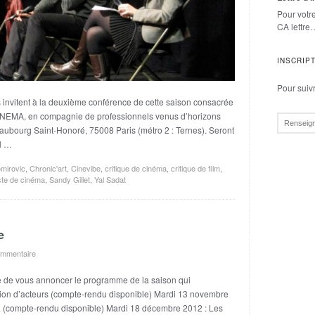
Pour votr
CA lettre
INSCRIP
Pour suivre
 invitent à la deuxième conférence de cette saison consacrée
MA, en compagnie de professionnels venus d’horizons
Faubourg Saint-Honoré, 75008 Paris (métro 2 : Ternes). Seront
al …
mirovic
,
Chronic'art
,
Cinevibe
,
critique de cinéma
,
critique de film
,
iste de cinéma
,
Sandy Gillet
,
Yal Sadat
e
mmentaire
 de vous annoncer le programme de la saison qui
ion d’acteurs (compte-rendu disponible) Mardi 13 novembre
ma (compte-rendu disponible) Mardi 18 décembre 2012 : Les