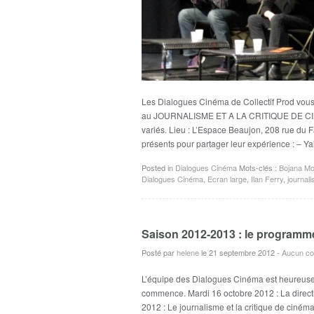
Les Dialogues Cinéma de Collectif Prod vous
au JOURNALISME ET A LA CRITIQUE DE CINE
variés. Lieu : L’Espace Beaujon, 208 rue du 
présents pour partager leur expérience : – Y
Posted in
Dialogues Cinéma
Mots-clés :
Bojana Mo
Dialogues Cinéma
,
Ecran large
,
Ilan Ferry
,
journal
Saison 2012-2013 : le programm
Posté par
helene
le 21 septembre 2012
-
Aucun co
L’équipe des Dialogues Cinéma est heureuse
commence. Mardi 16 octobre 2012 : La direct
2012 : Le journalisme et la critique de ciné