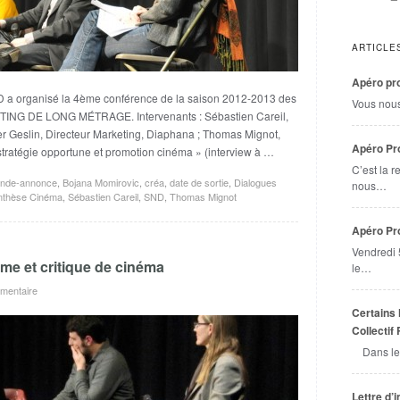
ARTICLE
Apéro pro
organisé la 4ème conférence de la saison 2012-2013 des
Vous nou
NG DE LONG MÉTRAGE. Intervenants : Sébastien Careil,
er Geslin, Directeur Marketing, Diaphana ; Thomas Mignot,
Apéro Pro
stratégie opportune et promotion cinéma » (interview à …
C’est la r
nde-annonce
,
Bojana Momirovic
,
créa
,
date de sortie
,
Dialogues
nous…
nthèse Cinéma
,
Sébastien Careil
,
SND
,
Thomas Mignot
Apéro Pr
Vendredi 
me et critique de cinéma
le…
mentaire
Certains 
Collectif
Dans le
Lettre d’