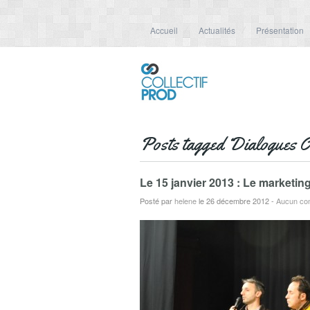
Accueil
Actualités
Présentation
Posts tagged ‘Dialogues C
Le 15 janvier 2013 : Le marketi
Posté par
helene
le 26 décembre 2012
-
Aucun co