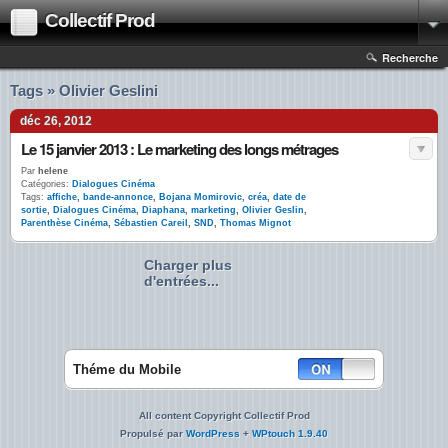
Collectif Prod
Recherche
Tags » Olivier Geslini
déc 26, 2012
Le 15 janvier 2013 : Le marketing des longs métrages
Par
helene
Catégories:
Dialogues Cinéma
Tags:
affiche
,
bande-annonce
,
Bojana Momirovic
,
créa
,
date de
sortie
,
Dialogues Cinéma
,
Diaphana
,
marketing
,
Olivier Geslin
,
Parenthèse Cinéma
,
Sébastien Careil
,
SND
,
Thomas Mignot
Charger plus
d'entrées...
Théme du Mobile
All content Copyright Collectif Prod
Propulsé par
WordPress
+
WPtouch 1.9.40