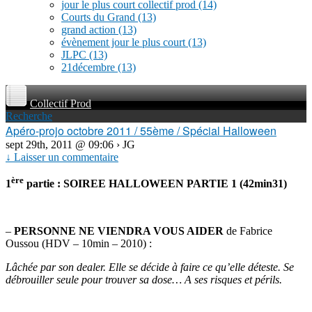
jour le plus court collectif prod
(14)
Courts du Grand
(13)
grand action
(13)
évènement jour le plus court
(13)
JLPC
(13)
21décembre
(13)
Collectif Prod
Recherche
Apéro-projo octobre 2011 / 55ème / Spécial Halloween
sept 29th, 2011 @ 09:06 › JG
↓ Laisser un commentaire
ère
1
partie :
SOIREE HALLOWEEN PARTIE 1 (42min31)
–
PERSONNE NE VIENDRA VOUS AIDER
de Fabrice
Oussou (HDV – 10min – 2010) :
Lâchée par son dealer. Elle se décide à faire ce qu’elle déteste. Se
débrouiller seule pour trouver sa dose… A ses risques et périls.