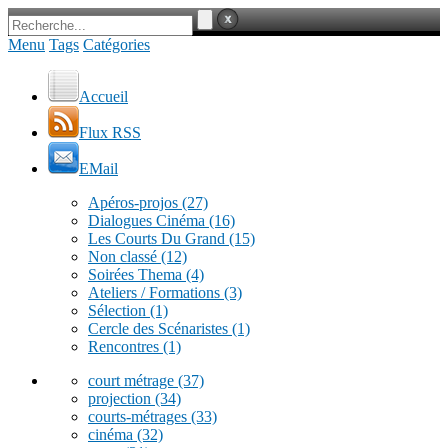
Menu
Tags
Catégories
Accueil
Flux RSS
EMail
Apéros-projos
(27)
Dialogues Cinéma
(16)
Les Courts Du Grand
(15)
Non classé
(12)
Soirées Thema
(4)
Ateliers / Formations
(3)
Sélection
(1)
Cercle des Scénaristes
(1)
Rencontres
(1)
court métrage
(37)
projection
(34)
courts-métrages
(33)
cinéma
(32)