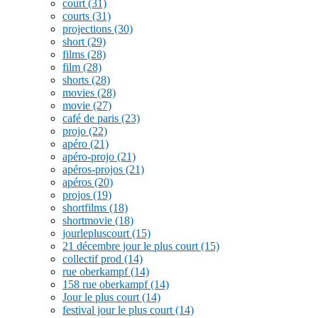
court
(31)
courts
(31)
projections
(30)
short
(29)
films
(28)
film
(28)
shorts
(28)
movies
(28)
movie
(27)
café de paris
(23)
projo
(22)
apéro
(21)
apéro-projo
(21)
apéros-projos
(21)
apéros
(20)
projos
(19)
shortfilms
(18)
shortmovie
(18)
jourlepluscourt
(15)
21 décembre jour le plus court
(15)
collectif prod
(14)
rue oberkampf
(14)
158 rue oberkampf
(14)
Jour le plus court
(14)
festival jour le plus court
(14)