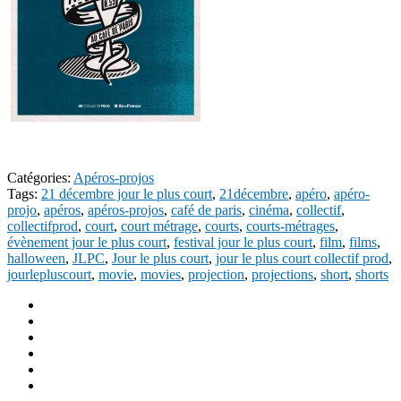
Catégories:
Apéros-projos
Tags:
21 décembre jour le plus court
,
21décembre
,
apéro
,
apéro-
projo
,
apéros
,
apéros-projos
,
café de paris
,
cinéma
,
collectif
,
collectifprod
,
court
,
court métrage
,
courts
,
courts-métrages
,
évènement jour le plus court
,
festival jour le plus court
,
film
,
films
,
halloween
,
JLPC
,
Jour le plus court
,
jour le plus court collectif prod
,
jourlepluscourt
,
movie
,
movies
,
projection
,
projections
,
short
,
shorts