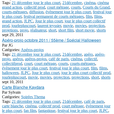
Tags:
21 décembre jour le plus court
,
21décembre
,
cinéma
,
cinéma
grand action
,
collectif prod
,
court métrage
,
courts
,
Courts du Grand
,
courts-métrages
,
diffusion
,
évènement jour le plus court
,
festival jour
le plus court
,
festival permanent de courts métrages
,
film
,
films
,
grand action
,
JLPC
,
Jour le plus court
,
jour le plus court collectif
prod
,
jourlepluscourt
,
laurent teyssier
,
movie
,
movies
,
projection
,
projetions
,
projo
,
réalisateur
,
short
,
short film
,
short movie
,
shorts
sept 29, 2011
Apéro-projo octobre 2011 / 55ème / Spécial Halloween
Par
JG
Catégories:
Apéros-projos
Tags:
21 décembre jour le plus court
,
21décembre
,
apéro
,
apéro-
projo
,
apéros
,
apéros-projos
,
café de paris
,
cinéma
,
collectif
,
collectifprod
,
court
,
court métrage
,
courts
,
courts-métrages
,
évènement jour le plus court
,
festival jour le plus court
,
film
,
films
,
halloween
,
JLPC
,
Jour le plus court
,
jour le plus court collectif prod
,
jourlepluscourt
,
movie
,
movies
,
projection
,
projections
,
short
,
shorts
sept 10, 2011
Carte Blanche Kaydara
Par
Sylvain
Catégories:
Soirées Thema
Tags:
21 décembre jour le plus court
,
21décembre
,
café de paris
,
carte blanche
,
cinéma
,
collectif prod
,
court métrage
,
évènement jour
le plus court
,
fan film
,
fantastique
,
festival jour le plus court
,
JLPC
,