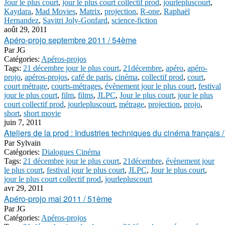
Jour le plus court
,
jour le plus court collectif prod
,
jourlepluscourt
,
Kaydara
,
Mad Movies
,
Matrix
,
projection
,
R-one
,
Raphaël
Hernandez
,
Savitri Joly-Gonfard
,
science-fiction
août 29, 2011
Apéro-projo septembre 2011 / 54ème
Par
JG
Catégories:
Apéros-projos
Tags:
21 décembre jour le plus court
,
21décembre
,
apéro
,
apéro-
projo
,
apéros-projos
,
café de paris
,
cinéma
,
collectif prod
,
court
,
court métrage
,
courts-métrages
,
évènement jour le plus court
,
festival
jour le plus court
,
film
,
films
,
JLPC
,
Jour le plus court
,
jour le plus
court collectif prod
,
jourlepluscourt
,
métrage
,
projection
,
projo
,
short
,
short movie
juin 7, 2011
Ateliers de la prod : Industries techniques du cinéma français /
Par
Sylvain
Catégories:
Dialogues Cinéma
Tags:
21 décembre jour le plus court
,
21décembre
,
évènement jour
le plus court
,
festival jour le plus court
,
JLPC
,
Jour le plus court
,
jour le plus court collectif prod
,
jourlepluscourt
avr 29, 2011
Apéro-projo mai 2011 / 51ème
Par
JG
Catégories:
Apéros-projos