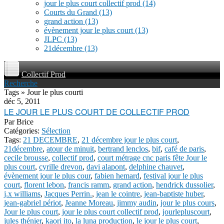
jour le plus court collectif prod
(14)
Courts du Grand
(13)
grand action
(13)
évènement jour le plus court
(13)
JLPC
(13)
21décembre
(13)
Collectif Prod
Recherche
Tags » Jour le plus courti
déc 5, 2011
LE JOUR LE PLUS COURT DE COLLECTIF PROD
Par
Brice
Catégories:
Sélection
Tags:
21 DECEMBRE
,
21 décembre jour le plus court
,
21décembre
,
atour de minuit
,
bertrand lenclos
,
bif
,
café de paris
,
cecile brousse
,
collectif prod
,
court métrage cnc paris fête Jour le
plus court
,
cyrille drevon
,
davi alapont
,
delphine chauvet
,
évènement jour le plus cour
,
fabien hemard
,
festival jour le plus
court
,
florent lebon
,
francis ramm
,
grand action
,
hendrick dussolier
,
j.x williams
,
Jacques Perrin.
,
jean le cointre
,
jean-baptiste huber
,
jean-gabriel périot
,
Jeanne Moreau
,
jimmy audin
,
jour le plus cours
,
Jour le plus court
,
jour le plus court collectif prod
,
jourlepluscourt
,
jules thénier
,
kaori ito
,
la luna production
,
le jour le plus court
,