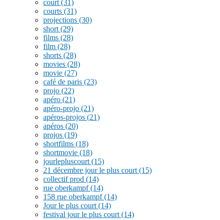
court
(31)
courts
(31)
projections
(30)
short
(29)
films
(28)
film
(28)
shorts
(28)
movies
(28)
movie
(27)
café de paris
(23)
projo
(22)
apéro
(21)
apéro-projo
(21)
apéros-projos
(21)
apéros
(20)
projos
(19)
shortfilms
(18)
shortmovie
(18)
jourlepluscourt
(15)
21 décembre jour le plus court
(15)
collectif prod
(14)
rue oberkampf
(14)
158 rue oberkampf
(14)
Jour le plus court
(14)
festival jour le plus court
(14)