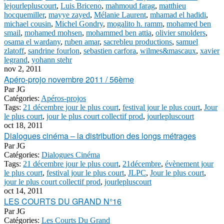
lejourlepluscourt
,
Luis Briceno
,
mahmoud farag
,
matthieu
hocquemiller
,
mayye zayed
,
Mélanie Laurent
,
mhamad el hadidi
,
michael cousin
,
Michel Gondry
,
mogalito h. ramm
,
mohamed ben
smail
,
mohamed mohsen
,
mohammed ben attia
,
olivier smolders
,
osama el wardany
,
ruben amar
,
sacrebleu productions
,
samuel
zlatoff
,
sandrine fourlon
,
sebastien carfora
,
wilmes&mascaux
,
xavier
legrand
,
yohann stehr
nov 2, 2011
Apéro-projo novembre 2011 / 56ème
Par
JG
Catégories:
Apéros-projos
Tags:
21 décembre jour le plus court
,
festival jour le plus court
,
Jour
le plus court
,
jour le plus court collectif prod
,
jourlepluscourt
oct 18, 2011
Dialogues cinéma – la distribution des longs métrages
Par
JG
Catégories:
Dialogues Cinéma
Tags:
21 décembre jour le plus court
,
21décembre
,
évènement jour
le plus court
,
festival jour le plus court
,
JLPC
,
Jour le plus court
,
jour le plus court collectif prod
,
jourlepluscourt
oct 14, 2011
LES COURTS DU GRAND N°16
Par
JG
Catégories:
Les Courts Du Grand