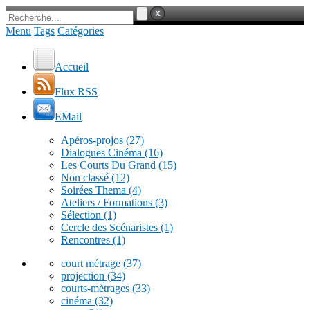
Menu
Tags
Catégories
Accueil
Flux RSS
EMail
Apéros-projos
(27)
Dialogues Cinéma
(16)
Les Courts Du Grand
(15)
Non classé
(12)
Soirées Thema
(4)
Ateliers / Formations
(3)
Sélection
(1)
Cercle des Scénaristes
(1)
Rencontres
(1)
court métrage
(37)
projection
(34)
courts-métrages
(33)
cinéma
(32)