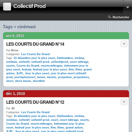
Collectif Prod
Recherche
Tags » cinémasi
avr 6, 2011
LES COURTS DU GRAND N°14
Par
Brice
Catégories:
Les Courts Du Grand
Tags:
21 décembre jour le plus court
,
21décembre
,
cinéma
,
cinémas
,
collectif
,
collectif prod
,
collectifprod
,
court métrage
,
courts
,
Courts du Grand
,
courts-métrages
,
évènement jour le
plus court
,
festival
,
festival jour le plus court
,
film
,
films
,
grand
action
,
JLPC
,
Jour le plus court
,
jour le plus court collectif
prod
,
jourlepluscourt
,
movie
,
movies
,
projection
,
projections
,
short
,
short movie
,
shortfilm
déc 1, 2010
LES COURTS DU GRAND N°12
Par
JG
Catégories:
Les Courts Du Grand
Tags:
21 décembre jour le plus court
,
21décembre
,
cinéma
,
cinémas
,
collectif
,
collectif prod
,
court
,
court métrage
,
courts
,
Courts du Grand
,
courts-métrages
,
évènement jour le plus
court
,
festival jour le plus court
,
film
,
films
,
grand action
,
JLPC
,
Jour le plus court
,
jour le plus court collectif prod
,