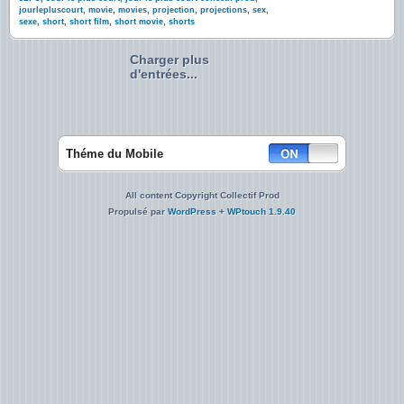
jourlepluscourt
,
movie
,
movies
,
projection
,
projections
,
sex
,
sexe
,
short
,
short film
,
short movie
,
shorts
Charger plus
d'entrées...
Théme du Mobile
All content Copyright Collectif Prod
Propulsé par
WordPress
+
WPtouch 1.9.40