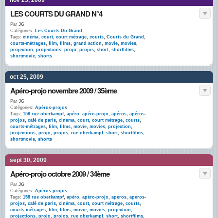
nov 25, 2009
LES COURTS DU GRAND N°4
Par
JG
Catégories:
Les Courts Du Grand
Tags:
cinéma
,
court
,
court métrage
,
courts
,
Courts du Grand
,
courts-métrages
,
film
,
films
,
grand action
,
movie
,
movies
,
projection
,
projections
,
projo
,
projos
,
short
,
shortfilms
,
shortmovie
,
shorts
oct 25, 2009
Apéro-projo novembre 2009 / 35ème
Par
JG
Catégories:
Apéros-projos
Tags:
158 rue oberkampf
,
apéro
,
apéro-projo
,
apéros
,
apéros-
projos
,
café de paris
,
cinéma
,
court
,
court métrage
,
courts
,
courts-métrages
,
film
,
films
,
movie
,
movies
,
projection
,
projections
,
projo
,
projos
,
rue oberkampf
,
short
,
shortfilms
,
shortmovie
,
shorts
sept 30, 2009
Apéro-projo octobre 2009 / 34ème
Par
JG
Catégories:
Apéros-projos
Tags:
158 rue oberkampf
,
apéro
,
apéro-projo
,
apéros
,
apéros-
projos
,
café de paris
,
cinéma
,
court
,
court métrage
,
courts
,
courts-métrages
,
film
,
films
,
movie
,
movies
,
projection
,
projections
,
projo
,
projos
,
rue oberkampf
,
short
,
shortfilms
,