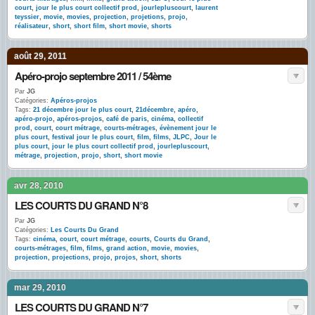
court
,
jour le plus court collectif prod
,
jourlepluscourt
,
laurent
teyssier
,
movie
,
movies
,
projection
,
projetions
,
projo
,
réalisateur
,
short
,
short film
,
short movie
,
shorts
août 29, 2011
Apéro-projo septembre 2011 / 54ème
Par
JG
Catégories:
Apéros-projos
Tags:
21 décembre jour le plus court
,
21décembre
,
apéro
,
apéro-projo
,
apéros-projos
,
café de paris
,
cinéma
,
collectif
prod
,
court
,
court métrage
,
courts-métrages
,
évènement jour le
plus court
,
festival jour le plus court
,
film
,
films
,
JLPC
,
Jour le
plus court
,
jour le plus court collectif prod
,
jourlepluscourt
,
métrage
,
projection
,
projo
,
short
,
short movie
avr 28, 2010
LES COURTS DU GRAND N°8
Par
JG
Catégories:
Les Courts Du Grand
Tags:
cinéma
,
court
,
court métrage
,
courts
,
Courts du Grand
,
courts-métrages
,
film
,
films
,
grand action
,
movie
,
movies
,
projection
,
projections
,
projo
,
projos
,
short
,
shorts
mar 29, 2010
LES COURTS DU GRAND N°7