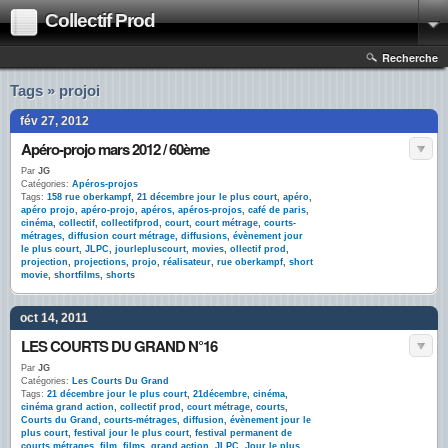
Collectif Prod
Recherche
Tags » projoi
fév 27, 2012
Apéro-projo mars 2012 / 60ème
Par
JG
Catégories:
Apéros-projos
Tags:
158 rue oberkampf
,
21 décembre jour le plus court
,
apéro
,
apéro projo
,
apéro-projo
,
apéros
,
apéros-projos
,
café de paris
,
cinéma
,
collectif
,
collectifprod
,
court
,
court métrage
,
courts-
métrages
,
diffusion court métrage
,
diffusions
,
évènement jour
le plus court
,
JLPC
,
jourlepluscourt
,
movies
,
ollectif prod
,
projection
,
projections
,
projo
,
réalisateur
,
rue oberkampf
,
short
movie
,
shortfilms
,
shorts
oct 14, 2011
LES COURTS DU GRAND N°16
Par
JG
Catégories:
Les Courts Du Grand
Tags:
21 décembre jour le plus court
,
21décembre
,
cinéma
,
cinéma grand action
,
collectif prod
,
court métrage
,
courts
,
Courts du Grand
,
courts-métrages
,
diffusion
,
évènement jour le
plus court
,
festival jour le plus court
,
festival permanent de
courts métrages
,
film
,
films
,
grand action
,
JLPC
,
Jour le plus