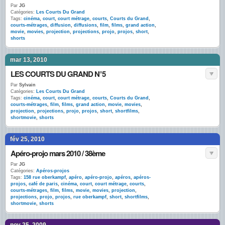
Par
JG
Catégories:
Les Courts Du Grand
Tags:
cinéma
,
court
,
court métrage
,
courts
,
Courts du Grand
,
courts-métrages
,
diffusion
,
diffusions
,
film
,
films
,
grand action
,
movie
,
movies
,
projection
,
projections
,
projo
,
projos
,
short
,
shorts
mar 13, 2010
LES COURTS DU GRAND N°5
Par
Sylvain
Catégories:
Les Courts Du Grand
Tags:
cinéma
,
court
,
court métrage
,
courts
,
Courts du Grand
,
courts-métrages
,
film
,
films
,
grand action
,
movie
,
movies
,
projection
,
projections
,
projo
,
projos
,
short
,
shortfilms
,
shortmovie
,
shorts
fév 25, 2010
Apéro-projo mars 2010 / 38ème
Par
JG
Catégories:
Apéros-projos
Tags:
158 rue oberkampf
,
apéro
,
apéro-projo
,
apéros
,
apéros-
projos
,
café de paris
,
cinéma
,
court
,
court métrage
,
courts
,
courts-métrages
,
film
,
films
,
movie
,
movies
,
projection
,
projections
,
projo
,
projos
,
rue oberkampf
,
short
,
shortfilms
,
shortmovie
,
shorts